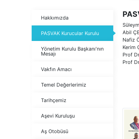
PASV
Hakkımızda
Süley
Abil Ç
PASVAK Kurucular Kurulu
Nafiz 
Kerim 
Yönetim Kurulu Başkanı'nın
Mesajı
Prof D
Prof D
Vakfın Amacı
Temel Değerlerimiz
Tarihçemiz
Aşevi Kuruluşu
Aş Otobüsü