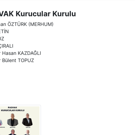
AK Kurucular Kurulu
man ÖZTÜRK (MERHUM)
ETİN
ÖZ
ÇIRALI
r Hasan KAZDAĞLI
r Bülent TOPUZ