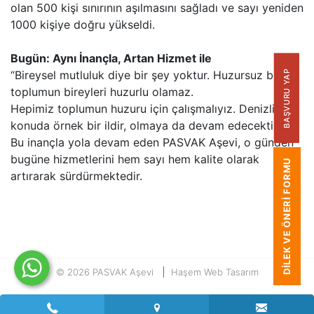
olan 500 kişi sınırının aşılmasını sağladı ve sayı yeniden
1000 kişiye doğru yükseldi.
Bugün: Aynı İnançla, Artan Hizmet ile
“Bireysel mutluluk diye bir şey yoktur. Huzursuz bir
BAŞVURU YAP
toplumun bireyleri huzurlu olamaz.
Hepimiz toplumun huzuru için çalışmalıyız. Denizli bu
konuda örnek bir ildir, olmaya da devam edecektir.”
Bu inançla yola devam eden PASVAK Aşevi, o günden
bugüne hizmetlerini hem sayı hem kalite olarak
DILEK VE ÖNERI FORMU
artırarak sürdürmektedir.
© 2026 PASVAK Aşevi
Haşem Web Tasarım