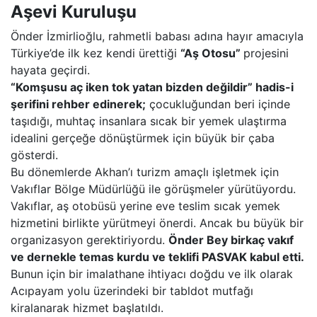
Aşevi Kuruluşu
Önder İzmirlioğlu, rahmetli babası adına hayır amacıyla
Türkiye’de ilk kez kendi ürettiği
“Aş Otosu”
projesini
hayata geçirdi.
“Komşusu aç iken tok yatan bizden değildir” hadis-i
şerifini rehber edinerek;
çocukluğundan beri içinde
taşıdığı, muhtaç insanlara sıcak bir yemek ulaştırma
idealini gerçeğe dönüştürmek için büyük bir çaba
gösterdi.
Bu dönemlerde Akhan’ı turizm amaçlı işletmek için
Vakıflar Bölge Müdürlüğü ile görüşmeler yürütüyordu.
Vakıflar, aş otobüsü yerine eve teslim sıcak yemek
hizmetini birlikte yürütmeyi önerdi. Ancak bu büyük bir
organizasyon gerektiriyordu.
Önder Bey birkaç vakıf
ve dernekle temas kurdu ve teklifi PASVAK kabul etti.
Bunun için bir imalathane ihtiyacı doğdu ve ilk olarak
Acıpayam yolu üzerindeki bir tabldot mutfağı
kiralanarak hizmet başlatıldı.