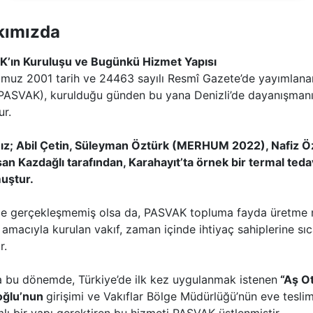
kımızda
’ın Kuruluşu ve Bugünkü Hizmet Yapısı
muz 2001 tarih ve 24463 sayılı Resmî Gazete’de yayımlanar
(PASVAK), kurulduğu günden bu yana Denizli’de dayanışmanın
ur.
ız; Abil Çetin, Süleyman Öztürk (MERHUM 2022), Nafiz Öz, K
san Kazdağlı tarafından, Karahayıt’ta örnek bir termal te
uştur.
je gerçekleşmemiş olsa da, PASVAK topluma fayda üretme 
amacıyla kurulan vakıf, zaman içinde ihtiyaç sahiplerine sı
r.
 bu dönemde, Türkiye’de ilk kez uygulanmak istenen
“Aş Ot
ioğlu’nun
girişimi ve Vakıflar Bölge Müdürlüğü’nün eve tesli