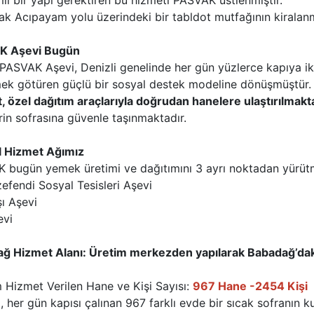
ı bir yapı gerektiren bu hizmeti PASVAK üstlenmiştir.
rak Acıpayam yolu üzerindeki bir tabldot mutfağının kiralan
K Aşevi Bugün
PASVAK Aşevi, Denizli genelinde her gün yüzlerce kapıya ik
ek götüren güçlü bir sosyal destek modeline dönüşmüştür.
, özel dağıtım araçlarıyla doğrudan hanelere ulaştırılmakt
rin sofrasına güvenle taşınmaktadır.
 Hizmet Ağımız
 bugün yemek üretimi ve dağıtımını 3 ayrı noktadan yürüt
efendi Sosyal Tesisleri Aşevi
ı Aşevi
evi
ğ Hizmet Alanı: Üretim merkezden yapılarak Babadağ’daki 
 Hizmet Verilen Hane ve Kişi Sayısı:
967 Hane -2454 Kişi
, her gün kapısı çalınan 967 farklı evde bir sıcak sofranın k