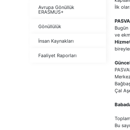
kapsaml
İlk ola
Avrupa Gönüllük
ERASMUS+
PASVA
Gönüllülük
Bugün 
ve ekm
İnsan Kaynakları
Hizmet
bireyle
Faaliyet Raporları
Güncel
PASVAK
Merkez
Bağbaş
Çal Aş
Babada
Toplam
Bu sayı