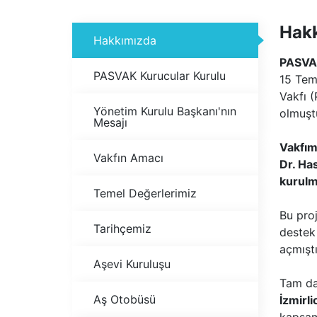
Hak
Hakkımızda
PASVAK
PASVAK Kurucular Kurulu
15 Tem
Vakfı 
Yönetim Kurulu Başkanı'nın
olmuşt
Mesajı
Vakfım
Vakfın Amacı
Dr. Ha
kurulm
Temel Değerlerimiz
Bu pro
Tarihçemiz
destek 
açmıştı
Aşevi Kuruluşu
Tam da
Aş Otobüsü
İzmirl