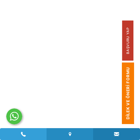
BAŞVURU YAP
DILEK VE ÖNERI FORMU