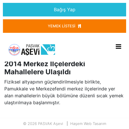
Bağış Yap
Anasayfa
YEMEK LISTESI
Menü Aç
Anasayfa
2014 Merkez İlçelerdeki
Mahallelere Ulaşıldı
Fiziksel altyapının güçlendirilmesiyle birlikte,
Pamukkale ve Merkezefendi merkez ilçelerinde yer
alan mahallelerin büyük bölümüne düzenli sıcak yemek
ulaştırılmaya başlanmıştır.
© 2026 PASVAK Aşevi
Haşem Web Tasarım