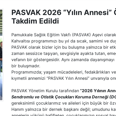
PASVAK 2026 “Yılın Annesi” Ö
Takdim Edildi
Pamukkale Sağlık Eğitim Vakfı (PASVAK) Aşevi olarak
Kahvaltısı programımızı bu yıl da sıcak, samimi ve du
PASVAK olarak bizler için bu buluşma yalnızca bir etk
zaman sessizce taşıyan, sevgisiyle ayakta tutan, eme
vefanın bir göstergesidir. Aynı zamanda dayanışmayı b
bir buluşmadır.
Programımızda; yaşam mücadeleleri, fedakârlıkları ve 
kıymetli annemizi “PASVAK Yılın Annesi” unvanıyla on
PASVAK Yönetim Kurulu tarafından
“2026 Yılının Ann
Sendromlu ve Otistik Çocukları Koruma Derneği (
gereksinimli çocuklarımız ve aileleri için büyük bir ö
Hanım yalnızca bir dernek başkanı değil; umudunu ka
annelerin yükünü hafifleten, çocuklarımızın sosyal h