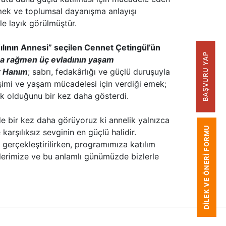
 emek ve toplumsal dayanışma anlayışı
e layık görülmüştür.
lının Annesi” seçilen Cennet Çetingül’ün
BAŞVURU YAP
na rağmen üç evladının yaşam
t Hanım
; sabrı, fedakârlığı ve güçlü duruşuyla
işimi ve yaşam mücadelesi için verdiği emek;
ık olduğunu bir kez daha gösterdi.
de bir kez daha görüyoruz ki annelik yalnızca
DILEK VE ÖNERI FORMU
karşılıksız sevginin en güçlü halidir.
 gerçekleştirilirken, programımıza katılım
ülerimize ve bu anlamlı günümüzde bizlerle