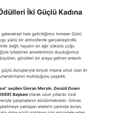
dülleri İki Güçlü Kadına
 geleneksel hale getirdiğimiz Anneler Günü
ygu yüklü bir atmosferde gerçekleştirdik.
inlik değil; hayatın en ağır yükünü çoğu
ğiyle iyileştiren annelerimize duyduğumuz
üyüten, gönülleri bir araya getiren anlamlı
güçlü duruşlarıyla birçok insana umut olan iki
urlandırmanın mutluluğunu yaşadık.
esi” seçilen Ümran Mersin
,
Denizli Down
DODER) Başkanı
olarak uzun yıllardır özel
zveriyle çalışmalarını sürdürmektedir. Ümran
ybetmeye yaklaşan ailelerin yanında duran,
ayata daha güçlü katılması için mücadele eden