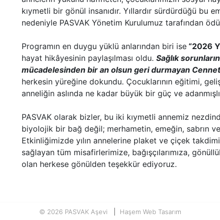
kıymetli bir gönül insanıdır. Yıllardır sürdürdüğü bu
nedeniyle PASVAK Yönetim Kurulumuz tarafından ödül
Programın en duygu yüklü anlarından biri ise
“2026 Yı
hayat hikâyesinin paylaşılması oldu.
Sağlık sorunları
mücadelesinden bir an olsun geri durmayan Cenne
herkesin yüreğine dokundu. Çocuklarının eğitimi, gel
anneliğin aslında ne kadar büyük bir güç ve adanmışl
PASVAK olarak bizler, bu iki kıymetli annemiz nezdin
biyolojik bir bağ değil; merhametin, emeğin, sabrın ve 
Etkinliğimizde yılın annelerine plaket ve çiçek takdimi
sağlayan tüm misafirlerimize, bağışçılarımıza, gönüll
olan herkese gönülden teşekkür ediyoruz.
© 2026 PASVAK Aşevi
Haşem Web Tasarım