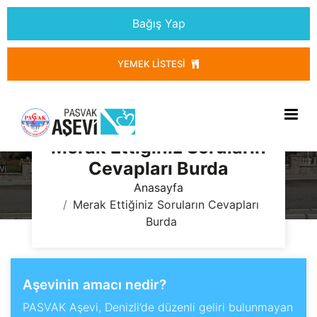
Bağış Yap
YEMEK LISTESI
Merak Ettiğiniz Soruların
Cevapları Burda
Anasayfa
Merak Ettiğiniz Soruların Cevapları
Burda
Aşevinin amacı nedir?
PASVAK Aşevi, Denizli’de düzenli geliri bulunmayan