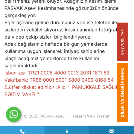
belirtmeniz yeterli oluyor. Adağınızın kesim işlemi
PASVAK Aşevi kesimhanesinde gözünüzün önünde
gerçekleşiyor.
Eğer aşevine gelme durumunuz yok ise telefon ile
sizlerden vekâlet alıyoruz, kesim anından fotoğraf ya
BAŞVURU YAP
da video çekip sizleri bilgilendiriyoruz.
Adak bağışlarınız haftada bir gün yemeklerde
kullanıma uygun işlenerek ihtiyaç sahiplerine
ulaştıracağımız yemeklerde taze kullanımı
sağlanmaktadır.
DILEK VE ÖNERI FORMU
İşbankası: TR21 0006 4000 0013 2031 1811 82
Vakıfbank: TR88 0001 5001 5800 0499 8168 54
(Lütfen dikkat ediniz.) Alıcı '' PAMUKKALE SAĞLIK
EĞİTİM VAKFI ''
© 2026 PASVAK Aşevi
Haşem Web Tasarım