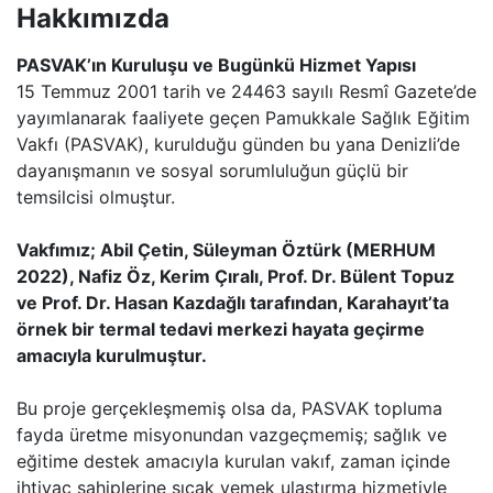
Hakkımızda
PASVAK’ın Kuruluşu ve Bugünkü Hizmet Yapısı
15 Temmuz 2001 tarih ve 24463 sayılı Resmî Gazete’de
yayımlanarak faaliyete geçen Pamukkale Sağlık Eğitim
Vakfı (PASVAK), kurulduğu günden bu yana Denizli’de
dayanışmanın ve sosyal sorumluluğun güçlü bir
temsilcisi olmuştur.
Vakfımız; Abil Çetin, Süleyman Öztürk (MERHUM
2022), Nafiz Öz, Kerim Çıralı, Prof. Dr. Bülent Topuz
ve Prof. Dr. Hasan Kazdağlı tarafından, Karahayıt’ta
örnek bir termal tedavi merkezi hayata geçirme
amacıyla kurulmuştur.
Bu proje gerçekleşmemiş olsa da, PASVAK topluma
fayda üretme misyonundan vazgeçmemiş; sağlık ve
eğitime destek amacıyla kurulan vakıf, zaman içinde
ihtiyaç sahiplerine sıcak yemek ulaştırma hizmetiyle